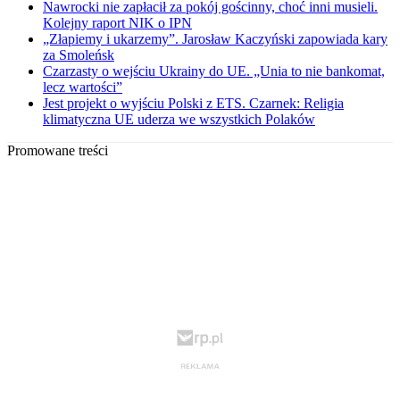
Nawrocki nie zapłacił za pokój gościnny, choć inni musieli.
Kolejny raport NIK o IPN
„Złapiemy i ukarzemy”. Jarosław Kaczyński zapowiada kary
za Smoleńsk
Czarzasty o wejściu Ukrainy do UE. „Unia to nie bankomat,
lecz wartości”
Jest projekt o wyjściu Polski z ETS. Czarnek: Religia
klimatyczna UE uderza we wszystkich Polaków
Promowane treści