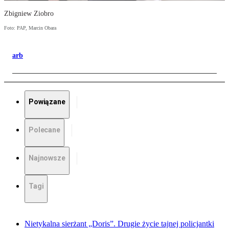
Zbigniew Ziobro
Foto: PAP, Marcin Obara
arb
Powiązane
Polecane
Najnowsze
Tagi
Nietykalna sierżant „Doris”. Drugie życie tajnej policjantki