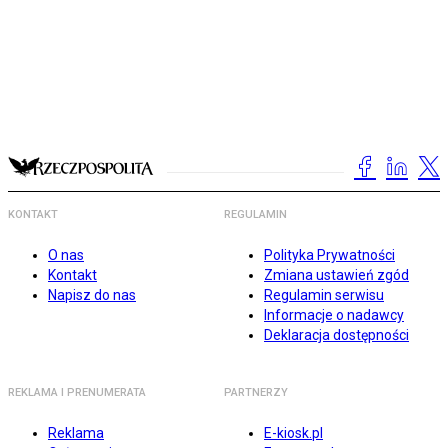
KONTAKT
REGULAMIN
O nas
Polityka Prywatności
Kontakt
Zmiana ustawień zgód
Napisz do nas
Regulamin serwisu
Informacje o nadawcy
Deklaracja dostępności
REKLAMA I PRENUMERATA
PARTNERZY
Reklama
E-kiosk.pl