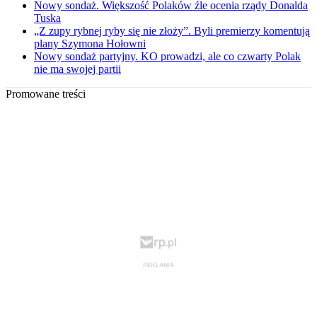
Nowy sondaż. Większość Polaków źle ocenia rządy Donalda
Tuska
„Z zupy rybnej ryby się nie złoży”. Byli premierzy komentują
plany Szymona Hołowni
Nowy sondaż partyjny. KO prowadzi, ale co czwarty Polak
nie ma swojej partii
Promowane treści