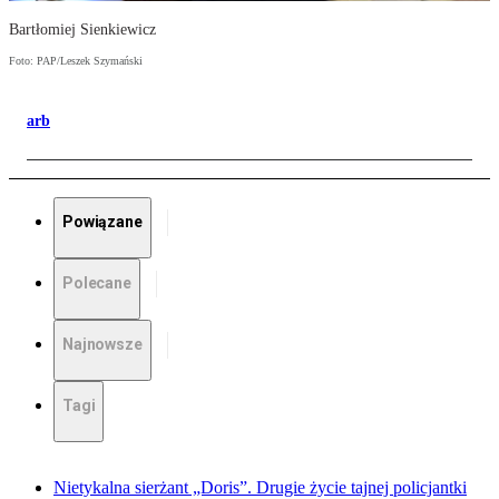
Bartłomiej Sienkiewicz
Foto: PAP/Leszek Szymański
arb
Powiązane
Polecane
Najnowsze
Tagi
Nietykalna sierżant „Doris”. Drugie życie tajnej policjantki