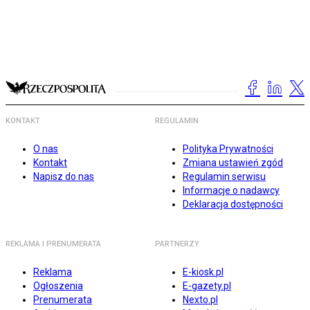
KONTAKT
REGULAMIN
O nas
Polityka Prywatności
Kontakt
Zmiana ustawień zgód
Napisz do nas
Regulamin serwisu
Informacje o nadawcy
Deklaracja dostępności
REKLAMA I PRENUMERATA
PARTNERZY
Reklama
E-kiosk.pl
Ogłoszenia
E-gazety.pl
Prenumerata
Nexto.pl