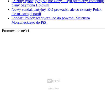
„Z zupy rybnej ryby się nie złoży”. Byli premierzy komentują
plany Szymona Hołowni
Nowy sondaż partyjny. KO prowadzi, ale co czwarty Polak
nie ma swojej partii
Sondaż: Polacy sceptyczni co do powrotu Mateusza
Morawieckiego do PiS
Promowane treści