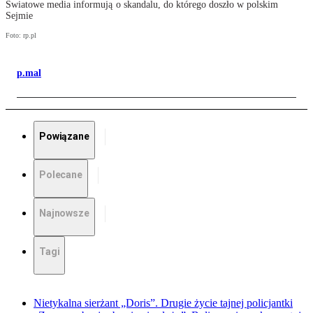
Światowe media informują o skandalu, do którego doszło w polskim
Sejmie
Foto: rp.pl
p.mal
Powiązane
Polecane
Najnowsze
Tagi
Nietykalna sierżant „Doris”. Drugie życie tajnej policjantki