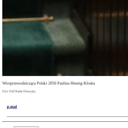
Wiceprzewodnicząca Polski 2050 Paulina Hennig-Kloska
Foto: PAP/Radek Pietruszka
p.mal