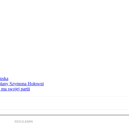
Tuska
ą plany Szymona Hołowni
ma swojej partii
REGULAMIN