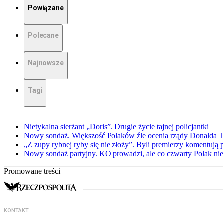
Powiązane
Polecane
Najnowsze
Tagi
Nietykalna sierżant „Doris”. Drugie życie tajnej policjantki
Nowy sondaż. Większość Polaków źle ocenia rządy Donalda 
„Z zupy rybnej ryby się nie złoży”. Byli premierzy komentuj
Nowy sondaż partyjny. KO prowadzi, ale co czwarty Polak nie 
Promowane treści
KONTAKT