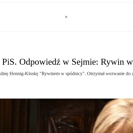
i PiS. Odpowiedź w Sejmie: Rywin w
ulinę Hennig-Kloskę "Rywinem w spódnicy". Otrzymał wezwanie do za