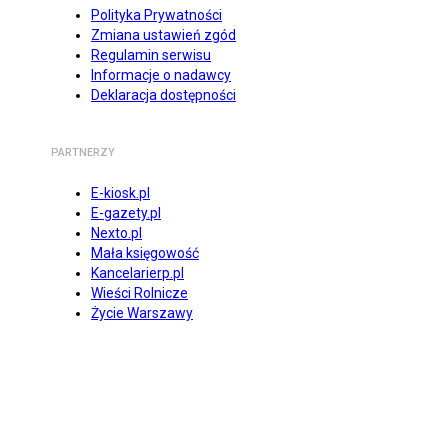
Polityka Prywatności
Zmiana ustawień zgód
Regulamin serwisu
Informacje o nadawcy
Deklaracja dostępności
PARTNERZY
E-kiosk.pl
E-gazety.pl
Nexto.pl
Mała księgowość
Kancelarierp.pl
Wieści Rolnicze
Życie Warszawy