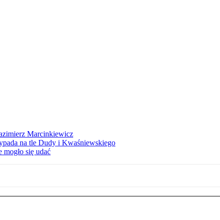
azimierz Marcinkiewicz
ypada na tle Dudy i Kwaśniewskiego
e mogło się udać