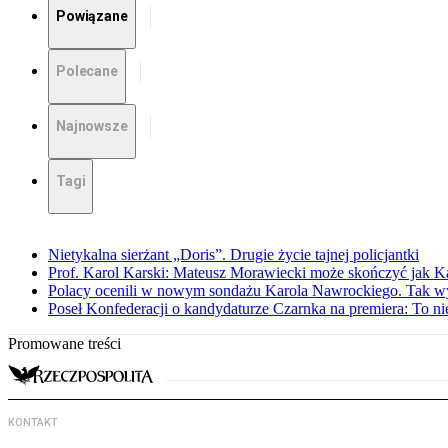
Powiązane
Polecane
Najnowsze
Tagi
Nietykalna sierżant „Doris”. Drugie życie tajnej policjantki
Prof. Karol Karski: Mateusz Morawiecki może skończyć jak K
Polacy ocenili w nowym sondażu Karola Nawrockiego. Tak w
Poseł Konfederacji o kandydaturze Czarnka na premiera: To ni
Promowane treści
KONTAKT