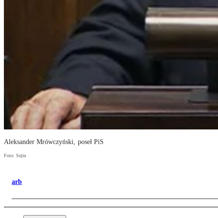
Aleksander Mrówczyński, poseł PiS
Foto: Sejm
arb