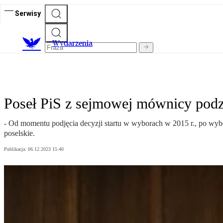
Serwisy
Wydarzenia
Poseł PiS z sejmowej mównicy podz
- Od momentu podjęcia decyzji startu w wyborach w 2015 r., po wy
poselskie.
Publikacja:
06.12.2023 15:40