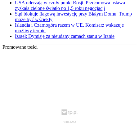
USA uderzają w czuły punkt Rosji. Przełomowa ustawa
zyskała zielone światło po 1,5 roku negocjacji
Sąd blokuje flagową inwestycję przy Białym Domu. Trump
może być wściekły
Islandia i Czarnogóra razem w UE. Komisarz wskazuje
możliwy termin
Izrael: Dymisje za nieudany zamach stanu w Iranie
Promowane treści