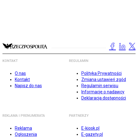
KONTAKT
REGULAMIN
O nas
Polityka Prywatności
Kontakt
Zmiana ustawień zgód
Napisz do nas
Regulamin serwisu
Informacje o nadawcy
Deklaracja dostępności
REKLAMA I PRENUMERATA
PARTNERZY
Reklama
E-kiosk.pl
Ogłoszenia
E-gazety.pl