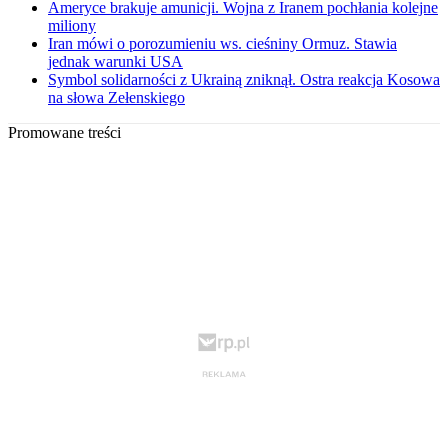
Ameryce brakuje amunicji. Wojna z Iranem pochłania kolejne
miliony
Iran mówi o porozumieniu ws. cieśniny Ormuz. Stawia
jednak warunki USA
Symbol solidarności z Ukrainą zniknął. Ostra reakcja Kosowa
na słowa Zełenskiego
Promowane treści