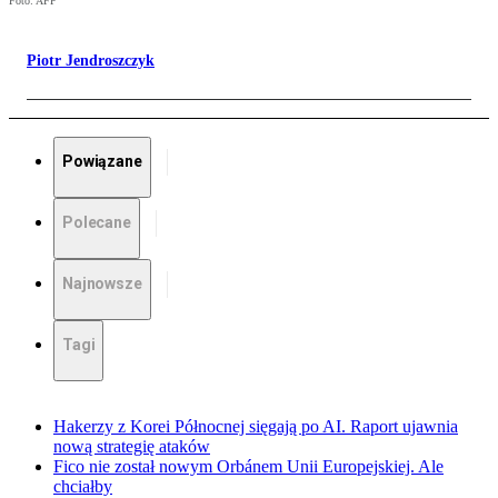
Foto: AFP
Piotr Jendroszczyk
Powiązane
Polecane
Najnowsze
Tagi
Hakerzy z Korei Północnej sięgają po AI. Raport ujawnia
nową strategię ataków
Fico nie został nowym Orbánem Unii Europejskiej. Ale
chciałby