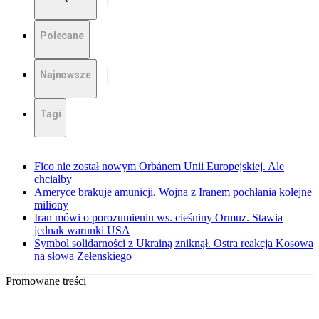
Polecane
Najnowsze
Tagi
Fico nie został nowym Orbánem Unii Europejskiej. Ale
chciałby
Ameryce brakuje amunicji. Wojna z Iranem pochłania kolejne
miliony
Iran mówi o porozumieniu ws. cieśniny Ormuz. Stawia
jednak warunki USA
Symbol solidarności z Ukrainą zniknął. Ostra reakcja Kosowa
na słowa Zełenskiego
Promowane treści