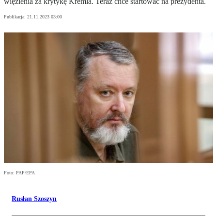
więzienia za krytykę Kremla. Teraz chce startować na prezydenta.
Publikacja:
21.11.2023 03:00
Foto: PAP/EPA
Rusłan Szoszyn