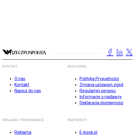
KONTAKT
REGULAMIN
O nas
Polityka Prywatności
Kontakt
Zmiana ustawień zgód
Napisz do nas
Regulamin serwisu
Informacje o nadawcy
Deklaracja dostępności
REKLAMA I PRENUMERATA
PARTNERZY
Reklama
E-kiosk.pl