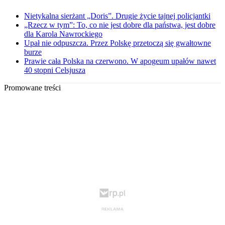
Nietykalna sierżant „Doris”. Drugie życie tajnej policjantki
„Rzecz w tym”: To, co nie jest dobre dla państwa, jest dobre
dla Karola Nawrockiego
Upał nie odpuszcza. Przez Polskę przetoczą się gwałtowne
burze
Prawie cała Polska na czerwono. W apogeum upałów nawet
40 stopni Celsjusza
Promowane treści