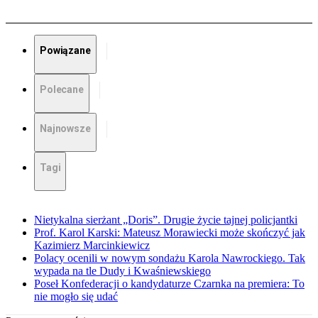
Powiązane
Polecane
Najnowsze
Tagi
Nietykalna sierżant „Doris”. Drugie życie tajnej policjantki
Prof. Karol Karski: Mateusz Morawiecki może skończyć jak
Kazimierz Marcinkiewicz
Polacy ocenili w nowym sondażu Karola Nawrockiego. Tak
wypada na tle Dudy i Kwaśniewskiego
Poseł Konfederacji o kandydaturze Czarnka na premiera: To
nie mogło się udać