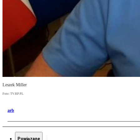
Leszek Miller
Foto: TV.RP.PL
arb
Powiązane