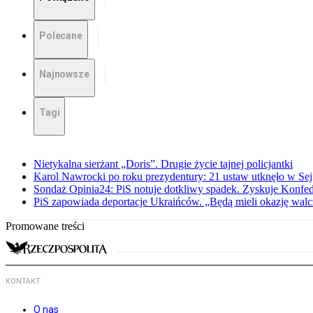
Polecane
Najnowsze
Tagi
Nietykalna sierżant „Doris”. Drugie życie tajnej policjantki
Karol Nawrocki po roku prezydentury: 21 ustaw utknęło w Se
Sondaż Opinia24: PiS notuje dotkliwy spadek. Zyskuje Konfed
PiS zapowiada deportacje Ukraińców. „Będą mieli okazję walc
Promowane treści
KONTAKT
O nas