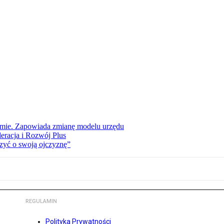
jmie. Zapowiada zmianę modelu urzędu
eracja i Rozwój Plus
zyć o swoją ojczyznę”
REGULAMIN
Polityka Prywatności