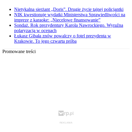
Nietykalna sierżant „Doris”. Drugie życie tajnej policjantki
NIK kwestionuje wydatki Ministerstwa Sprawiedliwości na
imprezę z karaoke: „Niecelowe finansowanie”
Sondaż. Rok prezydentury Karola Nawrockiego. Wyraźna
polaryzacja w ocenach
Łukasz Gibała znów powalczy o fotel prezydenta w
Krakowie. To jego czwarta próba
Promowane treści