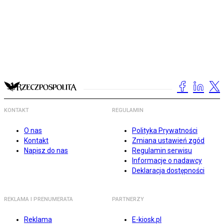
KONTAKT
REGULAMIN
O nas
Polityka Prywatności
Kontakt
Zmiana ustawień zgód
Napisz do nas
Regulamin serwisu
Informacje o nadawcy
Deklaracja dostępności
REKLAMA I PRENUMERATA
PARTNERZY
Reklama
E-kiosk.pl