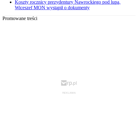
Koszty rocznicy prezydentury Nawrockiego pod lupą.
Wiceszef MON wystąpił o dokumenty
Promowane treści