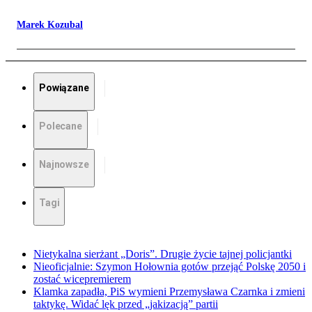
Marek Kozubal
Powiązane
Polecane
Najnowsze
Tagi
Nietykalna sierżant „Doris”. Drugie życie tajnej policjantki
Nieoficjalnie: Szymon Hołownia gotów przejąć Polskę 2050 i
zostać wicepremierem
Klamka zapadła, PiS wymieni Przemysława Czarnka i zmieni
taktykę. Widać lęk przed „jakizacją” partii