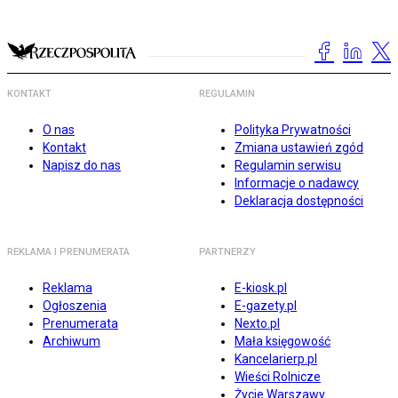
KONTAKT
REGULAMIN
O nas
Polityka Prywatności
Kontakt
Zmiana ustawień zgód
Napisz do nas
Regulamin serwisu
Informacje o nadawcy
Deklaracja dostępności
REKLAMA I PRENUMERATA
PARTNERZY
Reklama
E-kiosk.pl
Ogłoszenia
E-gazety.pl
Prenumerata
Nexto.pl
Archiwum
Mała księgowość
Kancelarierp.pl
Wieści Rolnicze
Życie Warszawy