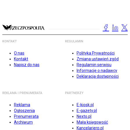
KONTAKT
REGULAMIN
O nas
Polityka Prywatności
Kontakt
Zmiana ustawień zgód
Napisz do nas
Regulamin serwisu
Informacje o nadawcy
Deklaracja dostępności
REKLAMA I PRENUMERATA
PARTNERZY
Reklama
E-kiosk.pl
Ogłoszenia
E-gazety.pl
Prenumerata
Nexto.pl
Archiwum
Mała księgowość
Kancelarierp.pl