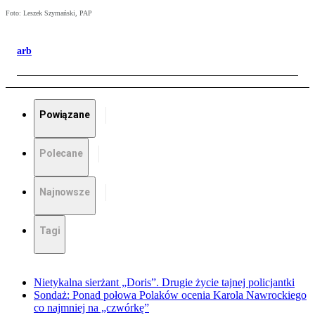
Foto: Leszek Szymański, PAP
arb
Powiązane
Polecane
Najnowsze
Tagi
Nietykalna sierżant „Doris”. Drugie życie tajnej policjantki
Sondaż: Ponad połowa Polaków ocenia Karola Nawrockiego
co najmniej na „czwórkę”