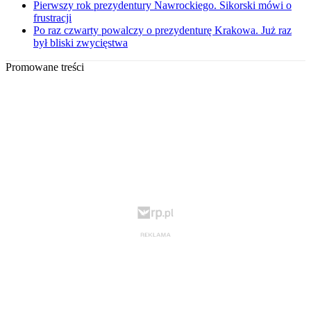
Pierwszy rok prezydentury Nawrockiego. Sikorski mówi o
frustracji
Po raz czwarty powalczy o prezydenturę Krakowa. Już raz
był bliski zwycięstwa
Promowane treści