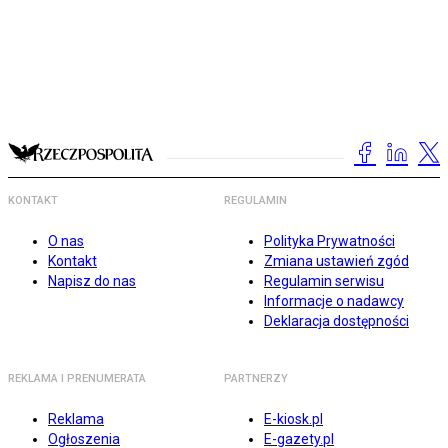
KONTAKT
REGULAMIN
O nas
Polityka Prywatności
Kontakt
Zmiana ustawień zgód
Napisz do nas
Regulamin serwisu
Informacje o nadawcy
Deklaracja dostępności
REKLAMA I PRENUMERATA
PARTNERZY
Reklama
E-kiosk.pl
Ogłoszenia
E-gazety.pl