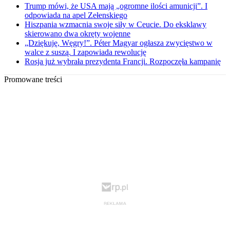
Trump mówi, że USA mają „ogromne ilości amunicji”. I
odpowiada na apel Zełenskiego
Hiszpania wzmacnia swoje siły w Ceucie. Do eksklawy
skierowano dwa okręty wojenne
„Dziękuję, Węgry!”. Péter Magyar ogłasza zwycięstwo w
walce z suszą. I zapowiada rewolucję
Rosja już wybrała prezydenta Francji. Rozpoczęła kampanię
Promowane treści