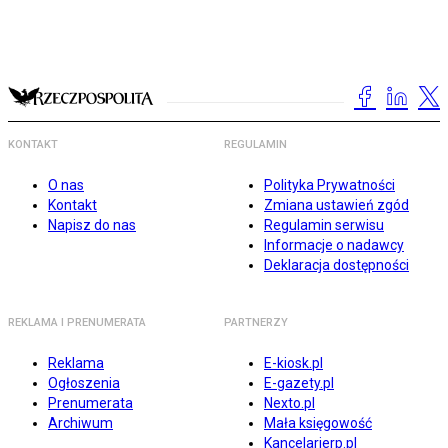
KONTAKT
REGULAMIN
O nas
Polityka Prywatności
Kontakt
Zmiana ustawień zgód
Napisz do nas
Regulamin serwisu
Informacje o nadawcy
Deklaracja dostępności
REKLAMA I PRENUMERATA
PARTNERZY
Reklama
E-kiosk.pl
Ogłoszenia
E-gazety.pl
Prenumerata
Nexto.pl
Archiwum
Mała księgowość
Kancelarierp.pl