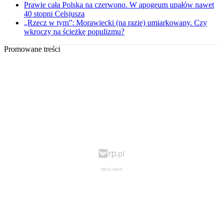
Prawie cała Polska na czerwono. W apogeum upałów nawet
40 stopni Celsjusza
„Rzecz w tym”: Morawiecki (na razie) umiarkowany. Czy
wkroczy na ścieżkę populizmu?
Promowane treści