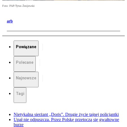
Foto: PAP/Tytus Żmijewski
arb
Powiązane
Polecane
Najnowsze
Tagi
Nietykalna sierżant „Doris”. Drugie życie tajnej policjantki
Upał nie odpuszcza. Przez Polskę przetoczą się gwałtowne
burze