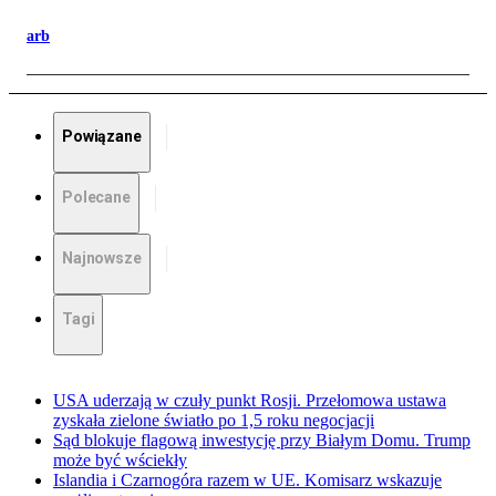
arb
Powiązane
Polecane
Najnowsze
Tagi
USA uderzają w czuły punkt Rosji. Przełomowa ustawa
zyskała zielone światło po 1,5 roku negocjacji
Sąd blokuje flagową inwestycję przy Białym Domu. Trump
może być wściekły
Islandia i Czarnogóra razem w UE. Komisarz wskazuje