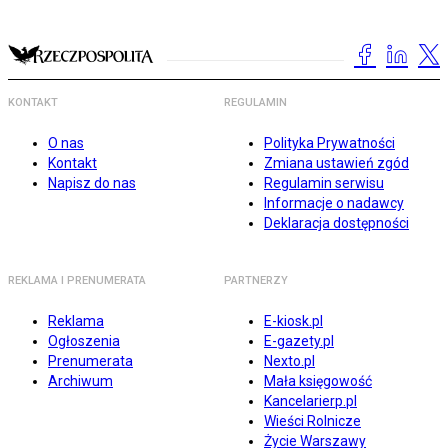
KONTAKT
REGULAMIN
O nas
Polityka Prywatności
Kontakt
Zmiana ustawień zgód
Napisz do nas
Regulamin serwisu
Informacje o nadawcy
Deklaracja dostępności
REKLAMA I PRENUMERATA
PARTNERZY
Reklama
E-kiosk.pl
Ogłoszenia
E-gazety.pl
Prenumerata
Nexto.pl
Archiwum
Mała księgowość
Kancelarierp.pl
Wieści Rolnicze
Życie Warszawy