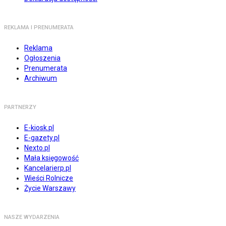
REKLAMA I PRENUMERATA
Reklama
Ogłoszenia
Prenumerata
Archiwum
PARTNERZY
E-kiosk.pl
E-gazety.pl
Nexto.pl
Mała księgowość
Kancelarierp.pl
Wieści Rolnicze
Życie Warszawy
NASZE WYDARZENIA