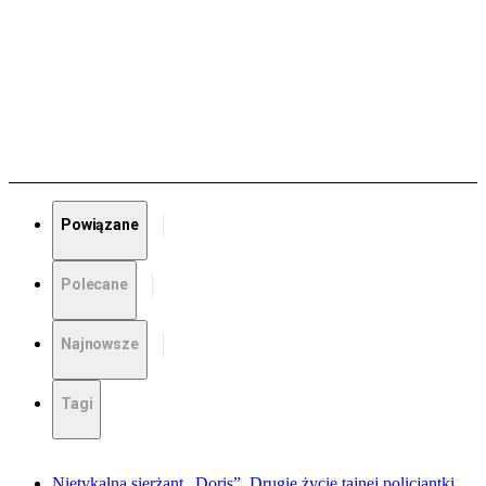
Powiązane
Polecane
Najnowsze
Tagi
Nietykalna sierżant „Doris”. Drugie życie tajnej policjantki