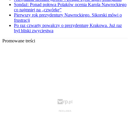
Sondaż: Ponad połowa Polaków ocenia Karola Nawrockiego
co najmniej na „czwórkę”
Pierwszy rok prezydentury Nawrockiego. Sikorski mówi o
frustracji
Po raz czwarty powalczy o prezydenturę Krakowa. Już raz
był bliski zwycięstwa
Promowane treści