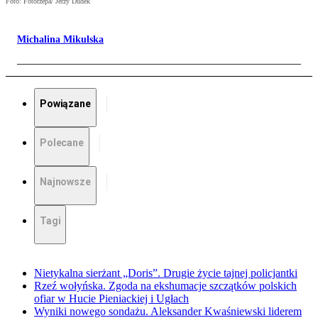
Foto: Fotorzepa/ Jerzy Dudek
Michalina Mikulska
Powiązane
Polecane
Najnowsze
Tagi
Nietykalna sierżant „Doris”. Drugie życie tajnej policjantki
Rzeź wołyńska. Zgoda na ekshumacje szczątków polskich
ofiar w Hucie Pieniackiej i Ugłach
Wyniki nowego sondażu. Aleksander Kwaśniewski liderem