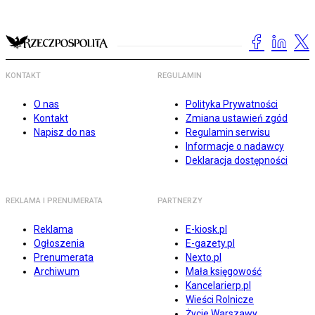
KONTAKT
REGULAMIN
O nas
Polityka Prywatności
Kontakt
Zmiana ustawień zgód
Napisz do nas
Regulamin serwisu
Informacje o nadawcy
Deklaracja dostępności
REKLAMA I PRENUMERATA
PARTNERZY
Reklama
E-kiosk.pl
Ogłoszenia
E-gazety.pl
Prenumerata
Nexto.pl
Archiwum
Mała księgowość
Kancelarierp.pl
Wieści Rolnicze
Życie Warszawy