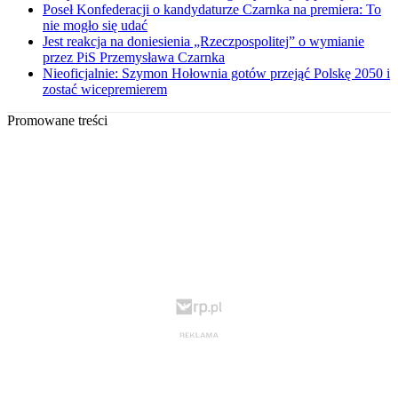
Poseł Konfederacji o kandydaturze Czarnka na premiera: To
nie mogło się udać
Jest reakcja na doniesienia „Rzeczpospolitej” o wymianie
przez PiS Przemysława Czarnka
Nieoficjalnie: Szymon Hołownia gotów przejąć Polskę 2050 i
zostać wicepremierem
Promowane treści