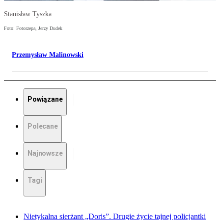
Stanisław Tyszka
Foto: Fotorzepa, Jerzy Dudek
Przemysław Malinowski
Powiązane
Polecane
Najnowsze
Tagi
Nietykalna sierżant „Doris”. Drugie życie tajnej policjantki