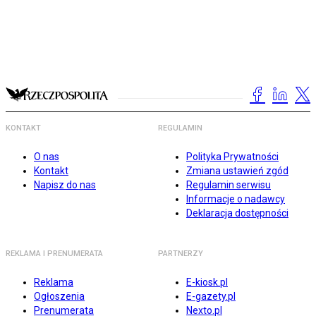
KONTAKT
REGULAMIN
O nas
Polityka Prywatności
Kontakt
Zmiana ustawień zgód
Napisz do nas
Regulamin serwisu
Informacje o nadawcy
Deklaracja dostępności
REKLAMA I PRENUMERATA
PARTNERZY
Reklama
E-kiosk.pl
Ogłoszenia
E-gazety.pl
Prenumerata
Nexto.pl