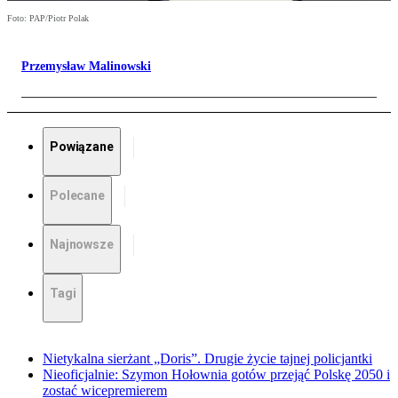
Foto: PAP/Piotr Polak
Przemysław Malinowski
Powiązane
Polecane
Najnowsze
Tagi
Nietykalna sierżant „Doris”. Drugie życie tajnej policjantki
Nieoficjalnie: Szymon Hołownia gotów przejąć Polskę 2050 i
zostać wicepremierem