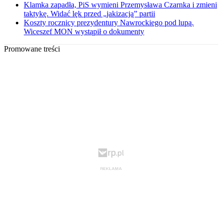
Klamka zapadła, PiS wymieni Przemysława Czarnka i zmieni
taktykę. Widać lęk przed „jakizacją” partii
Koszty rocznicy prezydentury Nawrockiego pod lupą.
Wiceszef MON wystąpił o dokumenty
Promowane treści