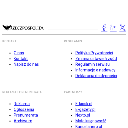
KONTAKT
REGULAMIN
O nas
Polityka Prywatności
Kontakt
Zmiana ustawień zgód
Napisz do nas
Regulamin serwisu
Informacje o nadawcy
Deklaracja dostępności
REKLAMA I PRENUMERATA
PARTNERZY
Reklama
E-kiosk.pl
Ogłoszenia
E-gazety.pl
Prenumerata
Nexto.pl
Archiwum
Mała księgowość
Kancelarierp.pl