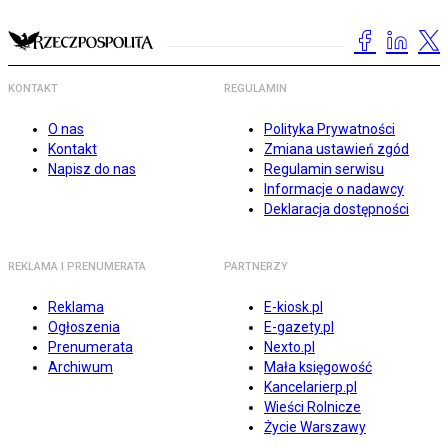
KONTAKT
REGULAMIN
O nas
Polityka Prywatności
Kontakt
Zmiana ustawień zgód
Napisz do nas
Regulamin serwisu
Informacje o nadawcy
Deklaracja dostępności
REKLAMA I PRENUMERATA
PARTNERZY
Reklama
E-kiosk.pl
Ogłoszenia
E-gazety.pl
Prenumerata
Nexto.pl
Archiwum
Mała księgowość
Kancelarierp.pl
Wieści Rolnicze
Życie Warszawy