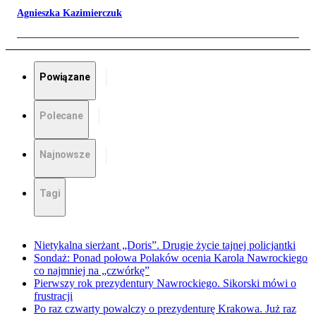
Agnieszka Kazimierczuk
Powiązane
Polecane
Najnowsze
Tagi
Nietykalna sierżant „Doris”. Drugie życie tajnej policjantki
Sondaż: Ponad połowa Polaków ocenia Karola Nawrockiego
co najmniej na „czwórkę”
Pierwszy rok prezydentury Nawrockiego. Sikorski mówi o
frustracji
Po raz czwarty powalczy o prezydenturę Krakowa. Już raz