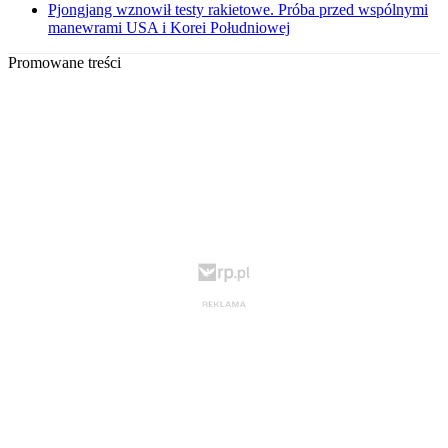
Pjongjang wznowił testy rakietowe. Próba przed wspólnymi
manewrami USA i Korei Południowej
Promowane treści