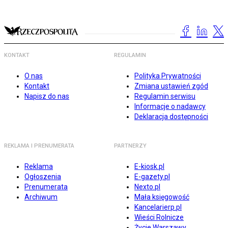
KONTAKT
REGULAMIN
O nas
Polityka Prywatności
Kontakt
Zmiana ustawień zgód
Napisz do nas
Regulamin serwisu
Informacje o nadawcy
Deklaracja dostępności
REKLAMA I PRENUMERATA
PARTNERZY
Reklama
E-kiosk.pl
Ogłoszenia
E-gazety.pl
Prenumerata
Nexto.pl
Archiwum
Mała księgowość
Kancelarierp.pl
Wieści Rolnicze
Życie Warszawy