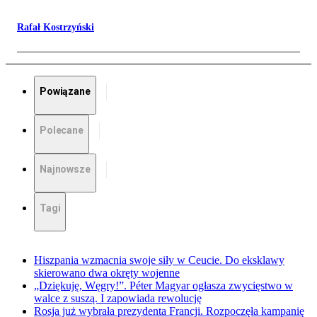
Rafał Kostrzyński
Powiązane
Polecane
Najnowsze
Tagi
Hiszpania wzmacnia swoje siły w Ceucie. Do eksklawy
skierowano dwa okręty wojenne
„Dziękuję, Węgry!”. Péter Magyar ogłasza zwycięstwo w
walce z suszą. I zapowiada rewolucję
Rosja już wybrała prezydenta Francji. Rozpoczęła kampanię