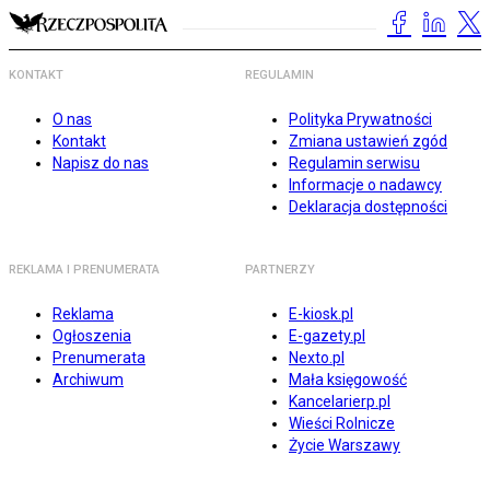
KONTAKT
REGULAMIN
O nas
Polityka Prywatności
Kontakt
Zmiana ustawień zgód
Napisz do nas
Regulamin serwisu
Informacje o nadawcy
Deklaracja dostępności
REKLAMA I PRENUMERATA
PARTNERZY
Reklama
E-kiosk.pl
Ogłoszenia
E-gazety.pl
Prenumerata
Nexto.pl
Archiwum
Mała księgowość
Kancelarierp.pl
Wieści Rolnicze
Życie Warszawy