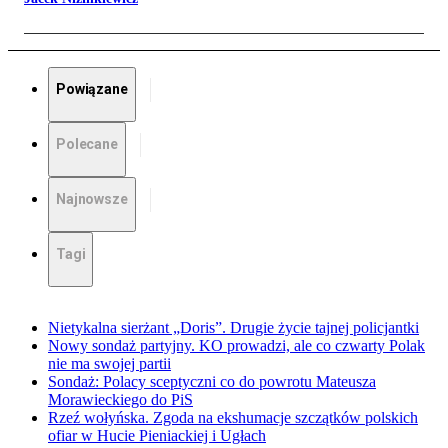
Powiązane
Polecane
Najnowsze
Tagi
Nietykalna sierżant „Doris”. Drugie życie tajnej policjantki
Nowy sondaż partyjny. KO prowadzi, ale co czwarty Polak
nie ma swojej partii
Sondaż: Polacy sceptyczni co do powrotu Mateusza
Morawieckiego do PiS
Rzeź wołyńska. Zgoda na ekshumacje szczątków polskich
ofiar w Hucie Pieniackiej i Ugłach