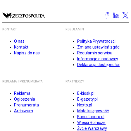
KONTAKT
REGULAMIN
O nas
Polityka Prywatności
Kontakt
Zmiana ustawień zgód
Napisz do nas
Regulamin serwisu
Informacje o nadawcy
Deklaracja dostępności
REKLAMA I PRENUMERATA
PARTNERZY
Reklama
E-kiosk.pl
Ogłoszenia
E-gazety.pl
Prenumerata
Nexto.pl
Archiwum
Mała księgowość
Kancelarierp.pl
Wieści Rolnicze
Życie Warszawy