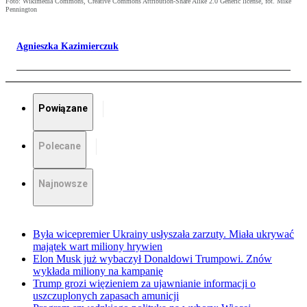
Foto: Wikimedia Commons, Creative Commons Attribution-Share Alike 2.0 Generic license, fot. Mike
Pennington
Agnieszka Kazimierczuk
Powiązane
Polecane
Najnowsze
Była wicepremier Ukrainy usłyszała zarzuty. Miała ukrywać
majątek wart miliony hrywien
Elon Musk już wybaczył Donaldowi Trumpowi. Znów
wykłada miliony na kampanię
Trump grozi więzieniem za ujawnianie informacji o
uszczuplonych zapasach amunicji