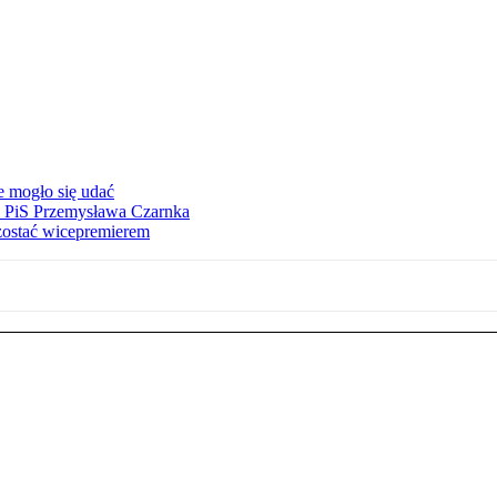
e mogło się udać
ez PiS Przemysława Czarnka
zostać wicepremierem