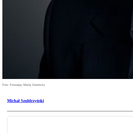
Foto: Fotorzepa, Maciej Zieniewicz
Michał Szułdrzyński