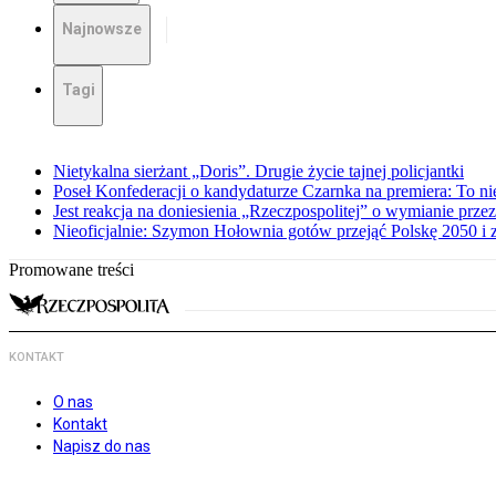
Najnowsze
Tagi
Nietykalna sierżant „Doris”. Drugie życie tajnej policjantki
Poseł Konfederacji o kandydaturze Czarnka na premiera: To ni
Jest reakcja na doniesienia „Rzeczpospolitej” o wymianie prz
Nieoficjalnie: Szymon Hołownia gotów przejąć Polskę 2050 i 
Promowane treści
KONTAKT
O nas
Kontakt
Napisz do nas