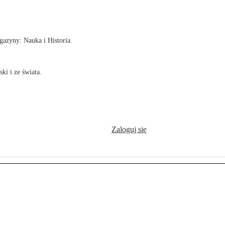
!
azyny: Nauka i Historia.
ki i ze świata.
Zaloguj się