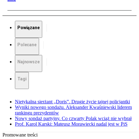
Powiązane
Polecane
Najnowsze
Tagi
Nietykalna sierżant „Doris”. Drugie życie tajnej policjantki
Wyniki nowego sondażu. Aleksander Kwaśniewski liderem
rankingu prezydentów
Nowy sondaż partyjny. Co czwarty Polak wciąż nie wybrał
Prof. Karol Karski: Mateusz Morawiecki nadal jest w PiS
Promowane treści