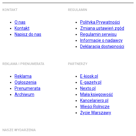
KONTAKT
REGULAMIN
O nas
Polityka Prywatności
Kontakt
Zmiana ustawień zgód
Napisz do nas
Regulamin serwisu
Informacje o nadawcy
Deklaracja dostępności
REKLAMA I PRENUMERATA
PARTNERZY
Reklama
E-kiosk.pl
Ogłoszenia
E-gazety.pl
Prenumerata
Nexto.pl
Archiwum
Mała księgowość
Kancelarierp.pl
Wieści Rolnicze
Życie Warszawy
NASZE WYDARZENIA