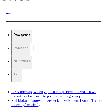
Foto: MANDEL NGAN / AFP
zew
Powiązane
Polecane
Najnowsze
Tagi
USA uderzają w czuły punkt Rosji. Przełomowa ustawa
zyskała zielone światło po 1,5 roku negocjacji
Sąd blokuje flagową inwestycję przy Białym Domu. Trump
może być wściekły