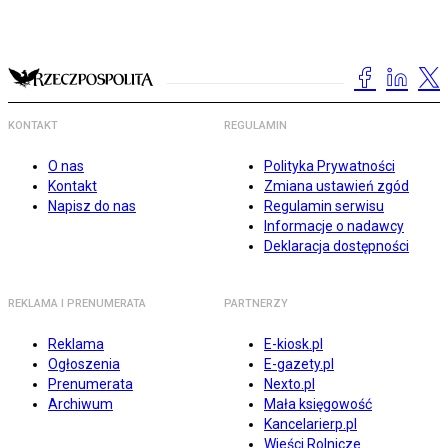
KONTAKT
REGULAMIN
O nas
Polityka Prywatności
Kontakt
Zmiana ustawień zgód
Napisz do nas
Regulamin serwisu
Informacje o nadawcy
Deklaracja dostępności
REKLAMA I PRENUMERATA
PARTNERZY
Reklama
E-kiosk.pl
Ogłoszenia
E-gazety.pl
Prenumerata
Nexto.pl
Archiwum
Mała księgowość
Kancelarierp.pl
Wieści Rolnicze