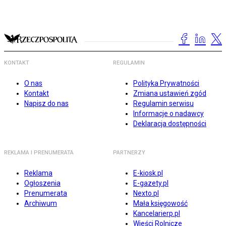
KONTAKT
REGULAMIN
O nas
Polityka Prywatności
Kontakt
Zmiana ustawień zgód
Napisz do nas
Regulamin serwisu
Informacje o nadawcy
Deklaracja dostępności
REKLAMA I PRENUMERATA
PARTNERZY
Reklama
E-kiosk.pl
Ogłoszenia
E-gazety.pl
Prenumerata
Nexto.pl
Archiwum
Mała księgowość
Kancelarierp.pl
Wieści Rolnicze