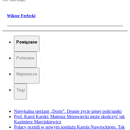
Foto: Marta Bogacz
Wiktor Ferfecki
Powiązane
Polecane
Najnowsze
Tagi
Nietykalna sierżant „Doris”. Drugie życie tajnej policjantki
Prof. Karol Karski: Mateusz Morawiecki może skończyć jak
Kazimierz Marcinkiewicz
Polacy ocenili w nowym sondażu Karola Nawrockiego. Tak