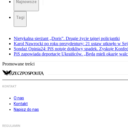
Najnowsze
Tagi
Nietykalna sierżant „Doris”. Drugie życie tajnej policjantki
Karol Nawrocki po roku prezydentury: 21 ustaw utknęło w Se
Sondaż Opinia24: PiS notuje dotkliwy spadek. Zyskuje Konfed
PiS zapowiada deportacje Ukraińców. „Będą mieli okazję walc
Promowane treści
KONTAKT
O nas
Kontakt
Napisz do nas
REGULAMIN