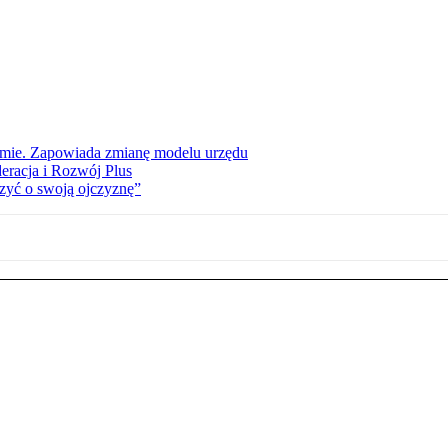
jmie. Zapowiada zmianę modelu urzędu
eracja i Rozwój Plus
zyć o swoją ojczyznę”