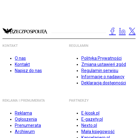
KONTAKT
REGULAMIN
O nas
Polityka Prywatności
Kontakt
Zmiana ustawień zgód
Napisz do nas
Regulamin serwisu
Informacje o nadawcy
Deklaracja dostępności
REKLAMA I PRENUMERATA
PARTNERZY
Reklama
E-kiosk.pl
Ogłoszenia
E-gazety.pl
Prenumerata
Nexto.pl
Archiwum
Mała księgowość
Kancelarierp.pl