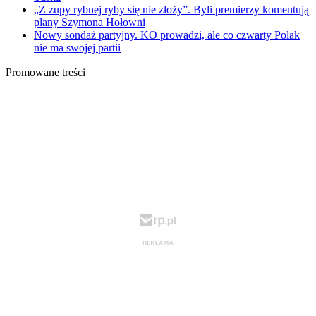
„Z zupy rybnej ryby się nie złoży”. Byli premierzy komentują
plany Szymona Hołowni
Nowy sondaż partyjny. KO prowadzi, ale co czwarty Polak
nie ma swojej partii
Promowane treści