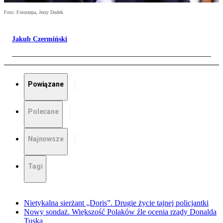
Foto: Fotorzepa, Jerzy Dudek
Jakub Czermiński
Powiązane
Polecane
Najnowsze
Tagi
Nietykalna sierżant „Doris”. Drugie życie tajnej policjantki
Nowy sondaż. Większość Polaków źle ocenia rządy Donalda
Tuska