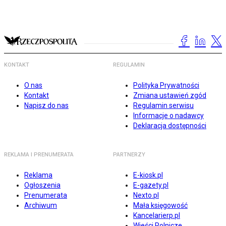
KONTAKT
REGULAMIN
O nas
Polityka Prywatności
Kontakt
Zmiana ustawień zgód
Napisz do nas
Regulamin serwisu
Informacje o nadawcy
Deklaracja dostępności
REKLAMA I PRENUMERATA
PARTNERZY
Reklama
E-kiosk.pl
Ogłoszenia
E-gazety.pl
Prenumerata
Nexto.pl
Archiwum
Mała księgowość
Kancelarierp.pl
Wieści Rolnicze