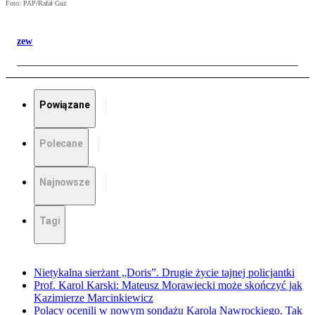
Foto: PAP/Rafał Guz
zew
Powiązane
Polecane
Najnowsze
Tagi
Nietykalna sierżant „Doris”. Drugie życie tajnej policjantki
Prof. Karol Karski: Mateusz Morawiecki może skończyć jak
Kazimierze Marcinkiewicz
Polacy ocenili w nowym sondażu Karola Nawrockiego. Tak