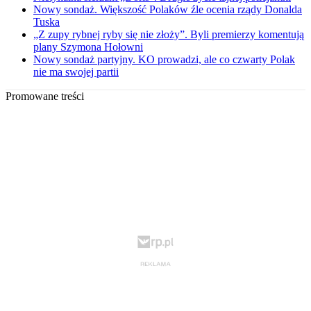
Nowy sondaż. Większość Polaków źle ocenia rządy Donalda
Tuska
„Z zupy rybnej ryby się nie złoży”. Byli premierzy komentują
plany Szymona Hołowni
Nowy sondaż partyjny. KO prowadzi, ale co czwarty Polak
nie ma swojej partii
Promowane treści