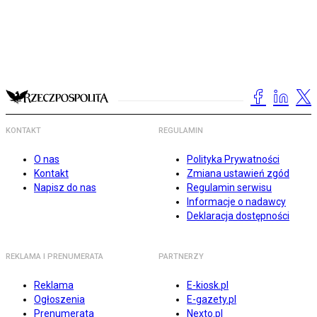
KONTAKT
REGULAMIN
O nas
Polityka Prywatności
Kontakt
Zmiana ustawień zgód
Napisz do nas
Regulamin serwisu
Informacje o nadawcy
Deklaracja dostępności
REKLAMA I PRENUMERATA
PARTNERZY
Reklama
E-kiosk.pl
Ogłoszenia
E-gazety.pl
Prenumerata
Nexto.pl