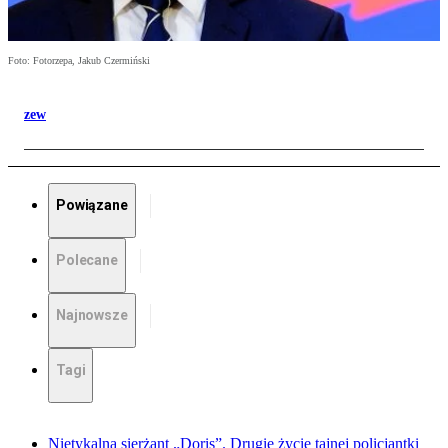
Foto: Fotorzepa, Jakub Czermiński
zew
Powiązane
Polecane
Najnowsze
Tagi
Nietykalna sierżant „Doris”. Drugie życie tajnej policjantki