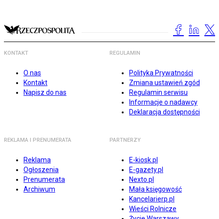
KONTAKT
REGULAMIN
O nas
Polityka Prywatności
Kontakt
Zmiana ustawień zgód
Napisz do nas
Regulamin serwisu
Informacje o nadawcy
Deklaracja dostępności
REKLAMA I PRENUMERATA
PARTNERZY
Reklama
E-kiosk.pl
Ogłoszenia
E-gazety.pl
Prenumerata
Nexto.pl
Archiwum
Mała księgowość
Kancelarierp.pl
Wieści Rolnicze
Życie Warszawy