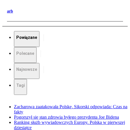
arb
Powiązane
Polecane
Najnowsze
Tagi
Zacharowa zaatakowała Polskę. Sikorski odpowiada: Czas na
fakty
Pogorszył się stan zdrowia byłego prezydenta Joe Bidena
Ranking służb wywiadowczych Europy. Polska w pierwszej
dziesiątce