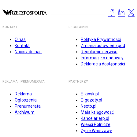
KONTAKT
REGULAMIN
O nas
Polityka Prywatności
Kontakt
Zmiana ustawień zgód
Napisz do nas
Regulamin serwisu
Informacje o nadawcy
Deklaracja dostępności
REKLAMA I PRENUMERATA
PARTNERZY
Reklama
E-kiosk.pl
Ogłoszenia
E-gazety.pl
Prenumerata
Nexto.pl
Archiwum
Mała księgowość
Kancelarierp.pl
Wieści Rolnicze
Życie Warszawy