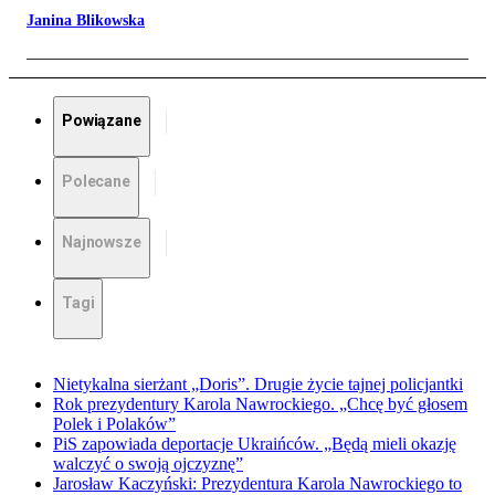
Janina Blikowska
Powiązane
Polecane
Najnowsze
Tagi
Nietykalna sierżant „Doris”. Drugie życie tajnej policjantki
Rok prezydentury Karola Nawrockiego. „Chcę być głosem
Polek i Polaków”
PiS zapowiada deportacje Ukraińców. „Będą mieli okazję
walczyć o swoją ojczyznę”
Jarosław Kaczyński: Prezydentura Karola Nawrockiego to