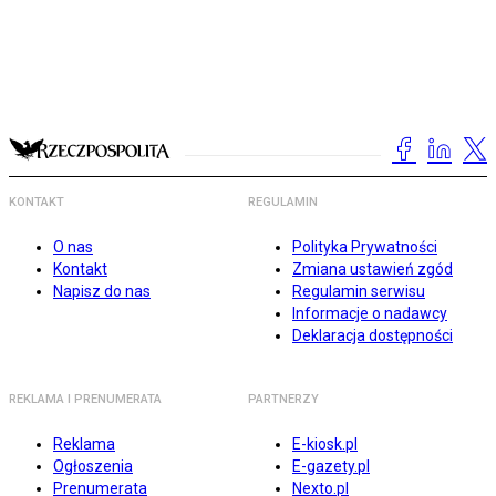
KONTAKT
REGULAMIN
O nas
Polityka Prywatności
Kontakt
Zmiana ustawień zgód
Napisz do nas
Regulamin serwisu
Informacje o nadawcy
Deklaracja dostępności
REKLAMA I PRENUMERATA
PARTNERZY
Reklama
E-kiosk.pl
Ogłoszenia
E-gazety.pl
Prenumerata
Nexto.pl