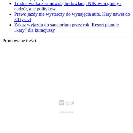
Trudna walka z samowolą budowlaną. NIK wini gminy i
nadzór, a te polityków
Prawo jazdy nie wystarczy do wynajęcia auta. Kary nawet do
30 tys. zł
Zakaz wyjazdu do sanatorium przez rok. Resort planuje
„kary” dla kuracjuszy
Promowane treści