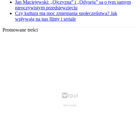
Jan Maciejewski: „Ojczyzna” i „Odyseja” są o tym samym
nieoczywistym przedsięwzięciu
Czy kultura ma moc zmieniania społeczeństwa? Jak
wpływają na nas filmy i seriale
Promowane treści