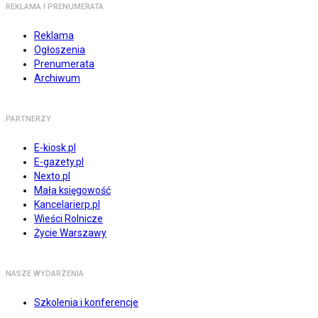
REKLAMA I PRENUMERATA
Reklama
Ogłoszenia
Prenumerata
Archiwum
PARTNERZY
E-kiosk.pl
E-gazety.pl
Nexto.pl
Mała księgowość
Kancelarierp.pl
Wieści Rolnicze
Życie Warszawy
NASZE WYDARZENIA
Szkolenia i konferencje