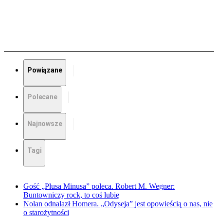
Powiązane
Polecane
Najnowsze
Tagi
Gość „Plusa Minusa” poleca. Robert M. Wegner:
Buntowniczy rock, to coś lubię
Nolan odnalazł Homera. „Odyseja” jest opowieścią o nas, nie
o starożytności