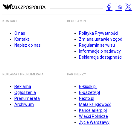
KONTAKT
REGULAMIN
O nas
Polityka Prywatności
Kontakt
Zmiana ustawień zgód
Napisz do nas
Regulamin serwisu
Informacje o nadawcy
Deklaracja dostępności
REKLAMA I PRENUMERATA
PARTNERZY
Reklama
E-kiosk.pl
Ogłoszenia
E-gazety.pl
Prenumerata
Nexto.pl
Archiwum
Mała księgowość
Kancelarierp.pl
Wieści Rolnicze
Życie Warszawy