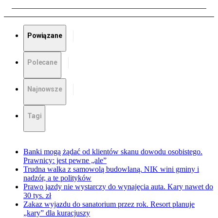
Powiązane
Polecane
Najnowsze
Tagi
Banki mogą żądać od klientów skanu dowodu osobistego.
Prawnicy: jest pewne „ale”
Trudna walka z samowolą budowlaną. NIK wini gminy i
nadzór, a te polityków
Prawo jazdy nie wystarczy do wynajęcia auta. Kary nawet do
30 tys. zł
Zakaz wyjazdu do sanatorium przez rok. Resort planuje
„kary” dla kuracjuszy