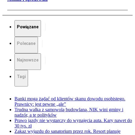
Powiązane
Polecane
Najnowsze
Tagi
Banki mogą żądać od klientów skanu dowodu osobistego.
Prawnicy: jest pewne „ale”
Trudna walka z samowolą budowlaną. NIK wini gminy i
nadzór, a te polityków
Prawo jazdy nie wystarczy do wynajęcia auta. Kary nawet do
30 tys. zł
Zakaz wyjazdu do sanatorium przez rok. Resort planuje