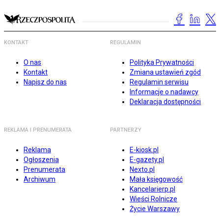
KONTAKT
REGULAMIN
O nas
Polityka Prywatności
Kontakt
Zmiana ustawień zgód
Napisz do nas
Regulamin serwisu
Informacje o nadawcy
Deklaracja dostępności
REKLAMA I PRENUMERATA
PARTNERZY
Reklama
E-kiosk.pl
Ogłoszenia
E-gazety.pl
Prenumerata
Nexto.pl
Archiwum
Mała księgowość
Kancelarierp.pl
Wieści Rolnicze
Życie Warszawy