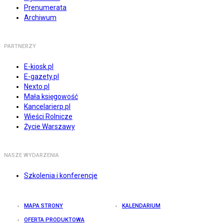
Prenumerata
Archiwum
PARTNERZY
E-kiosk.pl
E-gazety.pl
Nexto.pl
Mała księgowość
Kancelarierp.pl
Wieści Rolnicze
Życie Warszawy
NASZE WYDARZENIA
Szkolenia i konferencje
MAPA STRONY
KALENDARIUM
OFERTA PRODUKTOWA