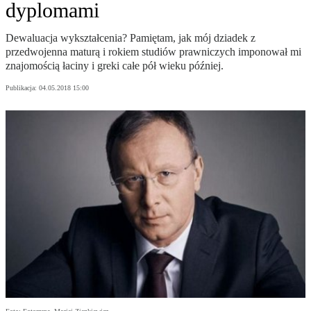
dyplomami
Dewaluacja wykształcenia? Pamiętam, jak mój dziadek z
przedwojenna maturą i rokiem studiów prawniczych imponował mi
znajomością łaciny i greki całe pół wieku później.
Publikacja:
04.05.2018 15:00