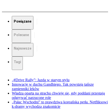
Powiązane
Polecane
Najnowsze
Tagi
„#Drive Rally”: Jazda w starym stylu
Innowacje w duchu Gandhiego. Tak powstają tańsze
zamienniki leków
Władza oparta na strachu chwieje się, gdy poddani przestają
odgrywać narzucone role
„Pałac Wschodni” to prawdziwa koreańska perła. Netfliksowi
k-dramy wychodzą znakomicie