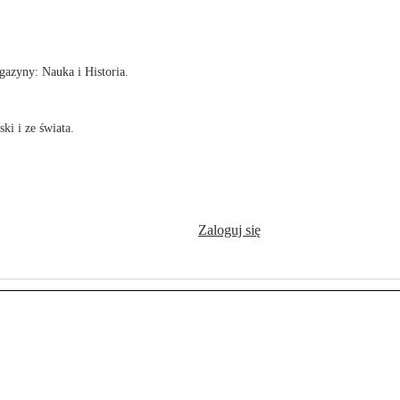
!
azyny: Nauka i Historia.
ki i ze świata.
Zaloguj się