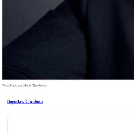
Foto: Fotorzepa, Maciej Zienkiewicz
Bogusław Chrabota