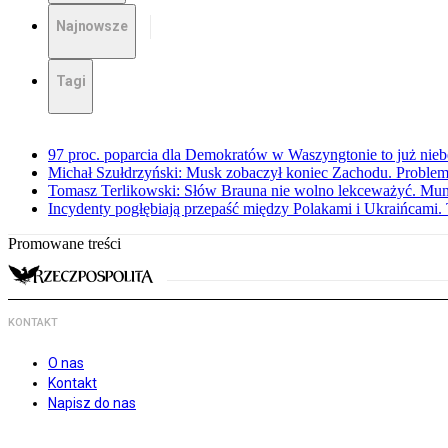
Najnowsze
Tagi
97 proc. poparcia dla Demokratów w Waszyngtonie to już nieb
Michał Szułdrzyński: Musk zobaczył koniec Zachodu. Problem
Tomasz Terlikowski: Słów Brauna nie wolno lekceważyć. Mu
Incydenty pogłębiają przepaść między Polakami i Ukraińcami. 
Promowane treści
KONTAKT
O nas
Kontakt
Napisz do nas