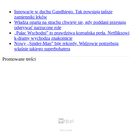
Innowacje w duchu Gandhiego. Tak powstają tańsze
zamienniki leków
Władza oparta na strachu chwieje się, gdy poddani przestają
odgrywać narzucone role
„Pałac Wschodni” to prawdziwa koreańska perła. Netfliksowi
k-dramy wychodzą znakomicie
Nowy „Spider-Man” bije rekordy. Widzowie potrzebują
właśnie takiego superbohatera
Promowane treści