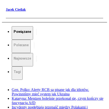
Jacek Cieślak
Powiązane
Polecane
Najnowsze
Tagi
Gen. Polko: Alerty RCB są pisane jak dla idiotów.
Powinniśmy mieć system jak Ukraina
Kataryna: Mentzen boleśnie przekonał się, czym kończy się
fascynacja AfD
Incydenty pogłębiają przepaść między Polakami i