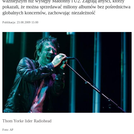
ważniejszym niż występy Madonny i U2. Zagrają artyści, którzy
pokazali, że można sprzedawać miliony albumów bez pośrednictwa
globalnych koncernów, zachowując niezależność
Publikacja:
23.08.2009 15:00
Thom Yorke lider Radiohead
Foto: AP