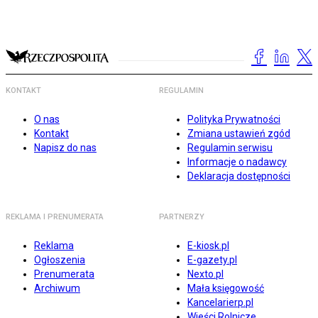
KONTAKT
REGULAMIN
O nas
Polityka Prywatności
Kontakt
Zmiana ustawień zgód
Napisz do nas
Regulamin serwisu
Informacje o nadawcy
Deklaracja dostępności
REKLAMA I PRENUMERATA
PARTNERZY
Reklama
E-kiosk.pl
Ogłoszenia
E-gazety.pl
Prenumerata
Nexto.pl
Archiwum
Mała księgowość
Kancelarierp.pl
Wieści Rolnicze