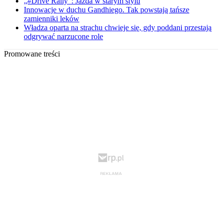
„#Drive Rally”: Jazda w starym stylu
Innowacje w duchu Gandhiego. Tak powstają tańsze
zamienniki leków
Władza oparta na strachu chwieje się, gdy poddani przestają
odgrywać narzucone role
Promowane treści