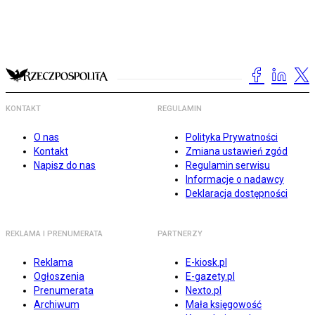
KONTAKT
REGULAMIN
O nas
Polityka Prywatności
Kontakt
Zmiana ustawień zgód
Napisz do nas
Regulamin serwisu
Informacje o nadawcy
Deklaracja dostępności
REKLAMA I PRENUMERATA
PARTNERZY
Reklama
E-kiosk.pl
Ogłoszenia
E-gazety.pl
Prenumerata
Nexto.pl
Archiwum
Mała księgowość