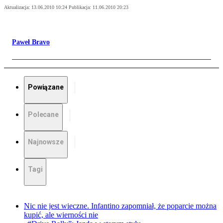
Aktualizacja:
13.06.2010 10:24
Publikacja:
11.06.2010 20:23
Paweł Bravo
Powiązane
Polecane
Najnowsze
Tagi
Nic nie jest wieczne. Infantino zapomniał, że poparcie można
kupić, ale wierności nie