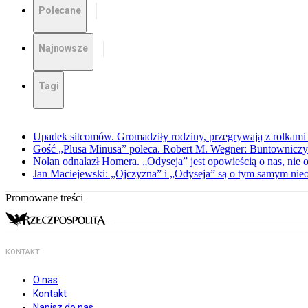
Polecane
Najnowsze
Tagi
Upadek sitcomów. Gromadziły rodziny, przegrywają z rolkami 
Gość „Plusa Minusa” poleca. Robert M. Wegner: Buntowniczy r
Nolan odnalazł Homera. „Odyseja” jest opowieścią o nas, nie o
Jan Maciejewski: „Ojczyzna” i „Odyseja” są o tym samym nie
Promowane treści
KONTAKT
O nas
Kontakt
Napisz do nas