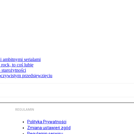
i ambitnymi serialami
ock, to coś lubię
 starożytności
oczywistym przedsięwzięciu
REGULAMIN
Polityka Prywatności
Zmiana ustawień zgód
Regulamin serwisu