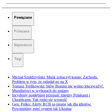
Powiązane
Polecane
Najnowsze
Tagi
Michał Szułdrzyński: Musk zobaczył koniec Zachodu.
Problem w tym, że oglądał go na X
Tomasz Terlikowski: Słów Brauna nie wolno lekceważyć.
Mundurowi w wyborach do zmiany
Incydenty pogłębiają przepaść między Polakami i
Ukraińcami. Tak rodzi się wrogość
Gen. Polko: Alerty RCB są pisane jak dla idiotów.
Powinniśmy mieć system jak Ukraina