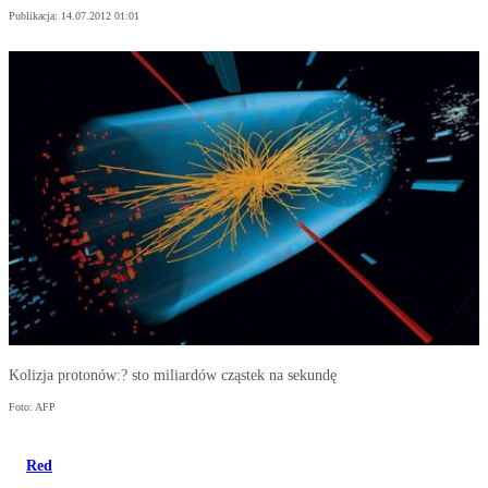
Publikacja:
14.07.2012 01:01
Kolizja protonów:? sto miliardów cząstek na sekundę
Foto: AFP
Red