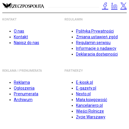
KONTAKT
REGULAMIN
O nas
Polityka Prywatności
Kontakt
Zmiana ustawień zgód
Napisz do nas
Regulamin serwisu
Informacje o nadawcy
Deklaracja dostępności
REKLAMA I PRENUMERATA
PARTNERZY
Reklama
E-kiosk.pl
Ogłoszenia
E-gazety.pl
Prenumerata
Nexto.pl
Archiwum
Mała księgowość
Kancelarierp.pl
Wieści Rolnicze
Życie Warszawy