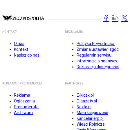
KONTAKT
REGULAMIN
O nas
Polityka Prywatności
Kontakt
Zmiana ustawień zgód
Napisz do nas
Regulamin serwisu
Informacje o nadawcy
Deklaracja dostępności
REKLAMA I PRENUMERATA
PARTNERZY
Reklama
E-kiosk.pl
Ogłoszenia
E-gazety.pl
Prenumerata
Nexto.pl
Archiwum
Mała księgowość
Kancelarierp.pl
Wieści Rolnicze