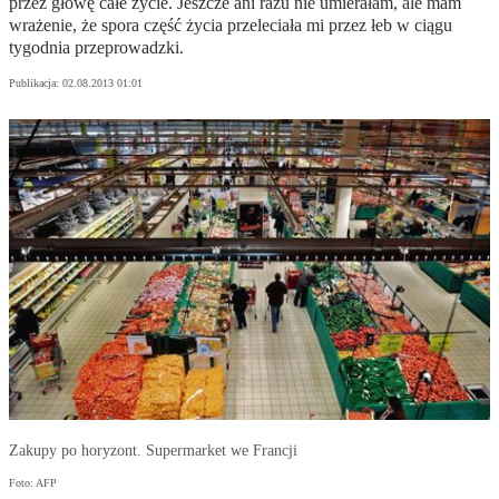
przez głowę całe życie. Jeszcze ani razu nie umierałam, ale mam
wrażenie, że spora część życia przeleciała mi przez łeb w ciągu
tygodnia przeprowadzki.
Publikacja:
02.08.2013 01:01
Zakupy po horyzont. Supermarket we Francji
Foto: AFP