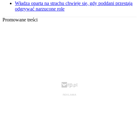
Władza oparta na strachu chwieje się, gdy poddani przestają
odgrywać narzucone role
Promowane treści