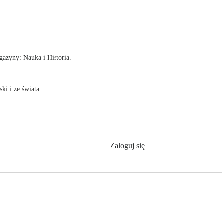
!
azyny: Nauka i Historia.
ki i ze świata.
Zaloguj się