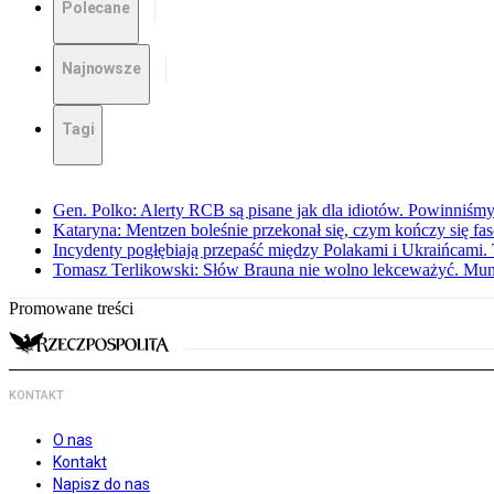
Polecane
Najnowsze
Tagi
Gen. Polko: Alerty RCB są pisane jak dla idiotów. Powinniśmy
Kataryna: Mentzen boleśnie przekonał się, czym kończy się fa
Incydenty pogłębiają przepaść między Polakami i Ukraińcami. 
Tomasz Terlikowski: Słów Brauna nie wolno lekceważyć. Mu
Promowane treści
KONTAKT
O nas
Kontakt
Napisz do nas