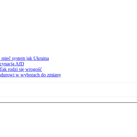
 mieć system jak Ukraina
scynacja AfD
Tak rodzi się wrogość
ndurowi w wyborach do zmiany