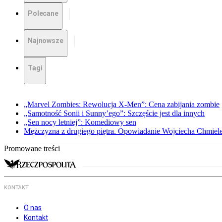
Polecane
Najnowsze
Tagi
„Marvel Zombies: Rewolucja X-Men”: Cena zabijania zombie
„Samotność Sonii i Sunny’ego”: Szczęście jest dla innych
„Sen nocy letniej”: Komediowy sen
Mężczyzna z drugiego piętra. Opowiadanie Wojciecha Chmiel
Promowane treści
KONTAKT
O nas
Kontakt