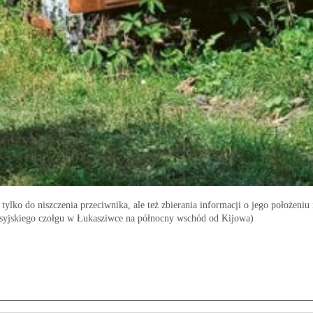
ylko do niszczenia przeciwnika, ale też zbierania informacji o jego położeni
 rosyjskiego czołgu w Łukasziwce na północny wschód od Kijowa)