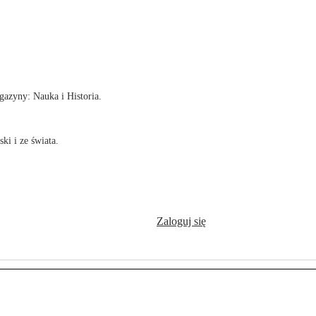
!
azyny: Nauka i Historia.
ki i ze świata.
Zaloguj się