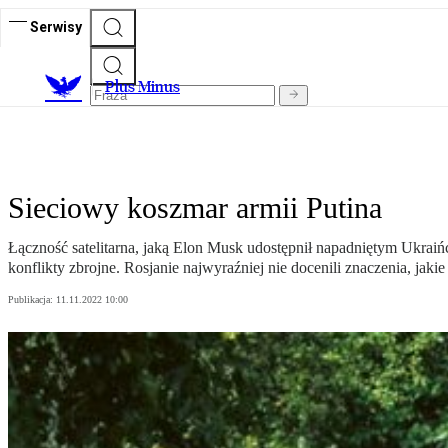
Serwisy
Plus Minus
Sieciowy koszmar armii Putina
Łączność satelitarna, jaką Elon Musk udostępnił napadniętym Ukraiń
konflikty zbrojne. Rosjanie najwyraźniej nie docenili znaczenia, ja
Publikacja:
11.11.2022 10:00