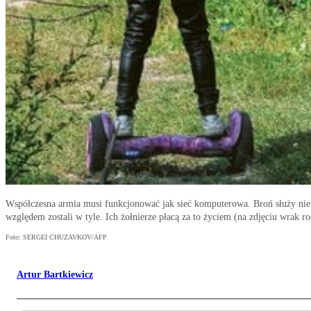
Współczesna armia musi funkcjonować jak sieć komputerowa. Broń służy nie t
względem zostali w tyle. Ich żołnierze płacą za to życiem (na zdjęciu wrak
Foto: SERGEI CHUZAVKOV/AFP
Artur Bartkiewicz