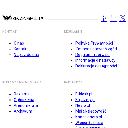
KONTAKT
REGULAMIN
O nas
Polityka Prywatności
Kontakt
Zmiana ustawień zgód
Napisz do nas
Regulamin serwisu
Informacje o nadawcy
Deklaracja dostępności
REKLAMA I PRENUMERATA
PARTNERZY
Reklama
E-kiosk.pl
Ogłoszenia
E-gazety.pl
Prenumerata
Nexto.pl
Archiwum
Mała księgowość
Kancelarierp.pl
Wieści Rolnicze