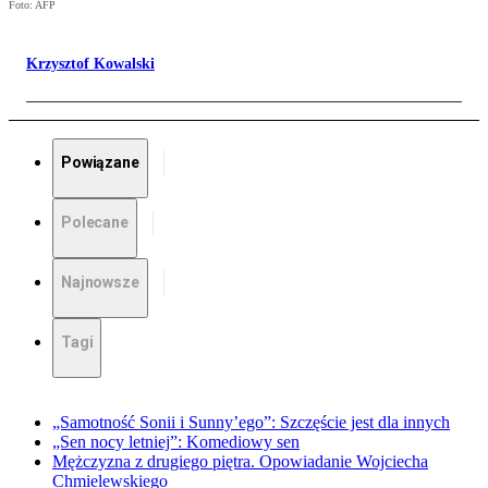
Foto: AFP
Krzysztof Kowalski
Powiązane
Polecane
Najnowsze
Tagi
„Samotność Sonii i Sunny’ego”: Szczęście jest dla innych
„Sen nocy letniej”: Komediowy sen
Mężczyzna z drugiego piętra. Opowiadanie Wojciecha
Chmielewskiego